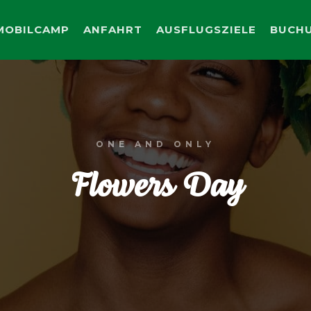
MOBILCAMP
ANFAHRT
AUSFLUGSZIELE
BUCH
ONE AND ONLY
Flowers Day