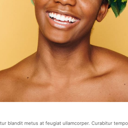
tur blandit metus at feugiat ullamcorper. Curabitur tempor