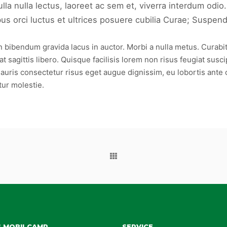
a nulla lectus, laoreet ac sem et, viverra interdum odio.
 orci luctus et ultrices posuere cubilia Curae; Suspendis
ibendum gravida lacus in auctor. Morbi a nulla metus. Curabitur s
 sagittis libero. Quisque facilisis lorem non risus feugiat susci
auris consectetur risus eget augue dignissim, eu lobortis ante 
tur molestie.
S MOBILCAMP
SERVICE